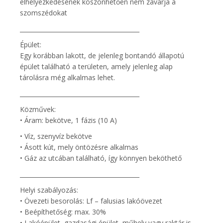
elhelyezkedésének köszönhetően nem zavarja a
szomszédokat
________________________________________
Épület:
Egy korábban lakott, de jelenleg bontandó állapotú
épület található a területen, amely jelenleg alap
tárolásra még alkalmas lehet.
________________________________________
Közművek:
• Áram: bekötve, 1 fázis (10 A)
• Víz, szenyvíz bekötve
• Ásott kút, mely öntözésre alkalmas
• Gáz az utcában található, így könnyen beköthető
________________________________________
Helyi szabályozás:
• Övezeti besorolás: Lf – falusias lakóövezet
• Beépíthetőség: max. 30%
• Lakóépület, gazdasági épület, műhely vagy raktár is