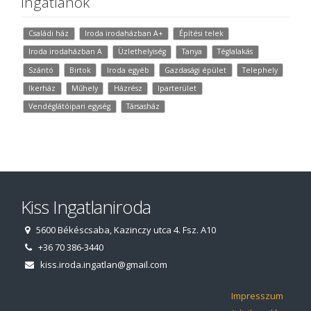
Ingatlanok
Családi ház
Iroda irodaházban A+
Építési telek
Iroda irodaházban A
Üzlethelyiség
Tanya
Téglalakás
Szántó
Birtok
Iroda egyéb
Gazdasági épület
Telephely
Ikerház
Műhely
Házrész
Iparterület
Vendéglátóipari egység
Társasház
Kiss Ingatlaniroda
5600 Békéscsaba, Kazinczy utca 4. Fsz. A10
+36 70 386-3440
kiss.iroda.ingatlan@gmail.com
Impresszum