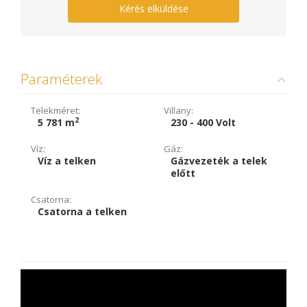
Kérés elküldése
Paraméterek
Telekméret:
Villany:
2
5 781 m
230 - 400 Volt
Víz:
Gáz:
Víz a telken
Gázvezeték a telek
előtt
Csatorna:
Csatorna a telken