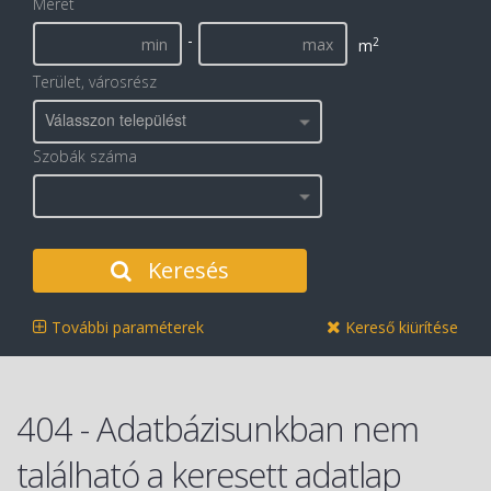
Méret
-
2
m
Terület, városrész
Válasszon települést
Szobák száma
Keresés
További paraméterek
Kereső kiürítése
404 - Adatbázisunkban nem
található a keresett adatlap