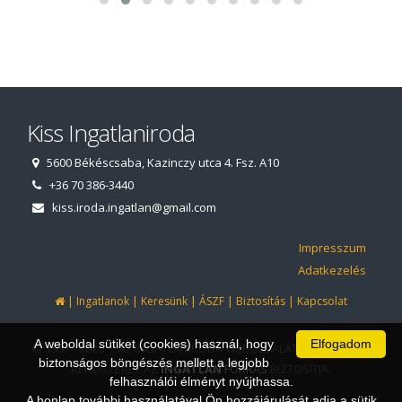
Kiss Ingatlaniroda
5600 Békéscsaba, Kazinczy utca 4. Fsz. A10
+36 70 386-3440
kiss.iroda.ingatlan@gmail.com
Impresszum
Adatkezelés
|
|
|
|
|
Ingatlanok
Keresünk
ÁSZF
Biztosítás
Kapcsolat
A weboldal sütiket (cookies) használ, hogy
Elfogadom
© 1997 - 2026 AZ INGATLANIRODA WEBOLDALÁT ÉS ÜGYVITELI
biztonságos böngészés mellett a legjobb
RENDSZERÉT AZ
INGATLAN
FORRÁS
BIZTOSÍTJA.
felhasználói élményt nyújthassa.
A honlap további használatával Ön hozzájárulását adja a sütik