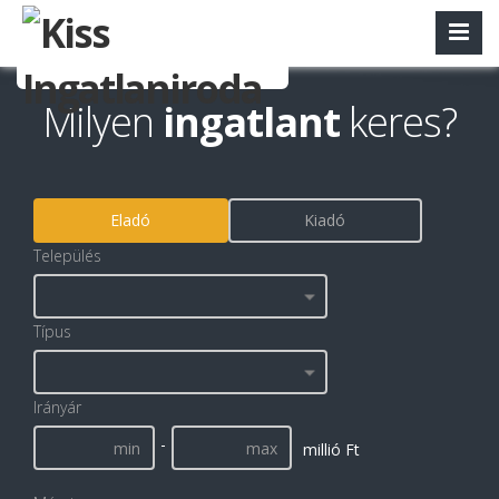
Milyen
ingatlant
keres?
Eladó
Kiadó
Település
Típus
Irányár
-
millió Ft