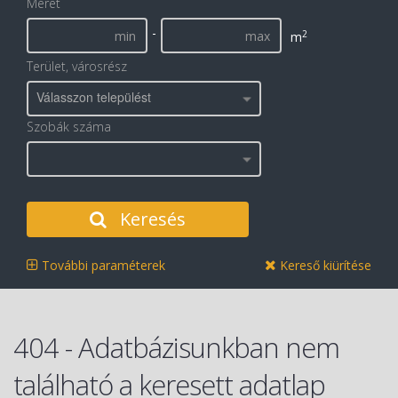
Méret
-
2
m
Terület, városrész
Válasszon települést
Szobák száma
Keresés
További paraméterek
Kereső kiürítése
404 - Adatbázisunkban nem
található a keresett adatlap