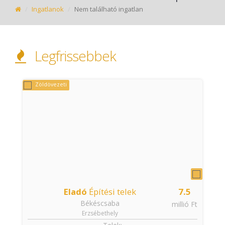
Ingatlanok
Nem található ingatlan
Legfrissebbek
Zöldövezeti
Eladó
Építési telek
7.5
Békéscsaba
t
millió Ft
Erzsébethely