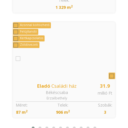
Telek:
2
1 329 m
Azonnal költözhető
Felújítandó
Kertkapcsolatos
Zöldövezeti
Eladó
Családi ház
31.9
Békéscsaba
t
millió Ft
Erzsébethely
:
Méret:
Telek:
Szobák:
2
2
87 m
906 m
3