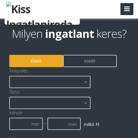
Milyen
ingatlant
keres?
Eladó
Kiadó
Település
Típus
Irányár
-
millió Ft