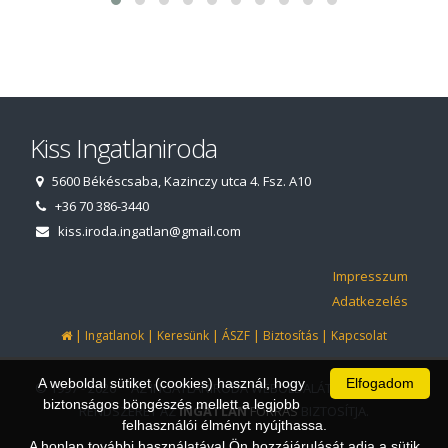
Kiss Ingatlaniroda
5600 Békéscsaba, Kazinczy utca 4. Fsz. A10
+36 70 386-3440
kiss.iroda.ingatlan@gmail.com
Impresszum
Adatkezelés
|
|
|
|
|
Ingatlanok
Keresünk
ÁSZF
Biztosítás
Kapcsolat
A weboldal sütiket (cookies) használ, hogy
Elfogadom
© 1997 - 2026 AZ INGATLANIRODA WEBOLDALÁT ÉS ÜGYVITELI
biztonságos böngészés mellett a legjobb
RENDSZERÉT AZ
INGATLAN
FORRÁS
BIZTOSÍTJA.
felhasználói élményt nyújthassa.
A honlap további használatával Ön hozzájárulását adja a sütik