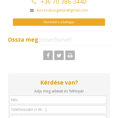
+36 70 386-3440
kiss.iroda.ingatlan@gmail.com
Munkatárs adatlapja
Ossza meg
ismerőseivel!
Kérdése van?
Adja meg adatait és felhívjuk!