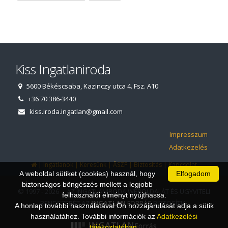
Kiss Ingatlaniroda
5600 Békéscsaba, Kazinczy utca 4. Fsz. A10
+36 70 386-3440
kiss.iroda.ingatlan@gmail.com
Impresszum
Adatkezelés
|
|
|
|
|
Ingatlanok
Keresünk
ÁSZF
Biztosítás
Kapcsolat
A weboldal sütiket (cookies) használ, hogy
Elfogadom
biztonságos böngészés mellett a legjobb
© 1997 - 2026 AZ INGATLANIRODA WEBOLDALÁT ÉS ÜGYVITELI
felhasználói élményt nyújthassa.
RENDSZERÉT AZ
INGATLAN
FORRÁS
BIZTOSÍTJA.
A honlap további használatával Ön hozzájárulását adja a sütik
használatához. További információk az
Adatkezelési
tájékoztatóban
.