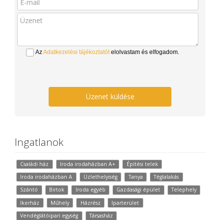
Az
Adatkezelési tájékoztatót
elolvastam és elfogadom.
Üzenet küldése
Ingatlanok
Családi ház
Iroda irodaházban A+
Építési telek
Iroda irodaházban A
Üzlethelyiség
Tanya
Téglalakás
Szántó
Birtok
Iroda egyéb
Gazdasági épület
Telephely
Ikerház
Műhely
Házrész
Iparterület
Vendéglátóipari egység
Társasház