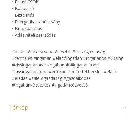
• Falusi CSOK
• Babaváró
• Biztosítás
• Energetikai tanúsítvány
• Birtokba adás
• Adásvételi szerződés
#békés #békéscsaba #vésztő #mezőgazdaság
#termelés #ingatlan #eladóingatlan #ingatlanos #kissing
#kissingatlan #kissingatlanok #ingatlaniroda
#kissingatlaniroda #értékbecslő #értékbecslés #eladó
#eladás #sale #gazdaság #gazdálkodás
#ingatlanközvetítés #ingatlanközvetítő
Térkép