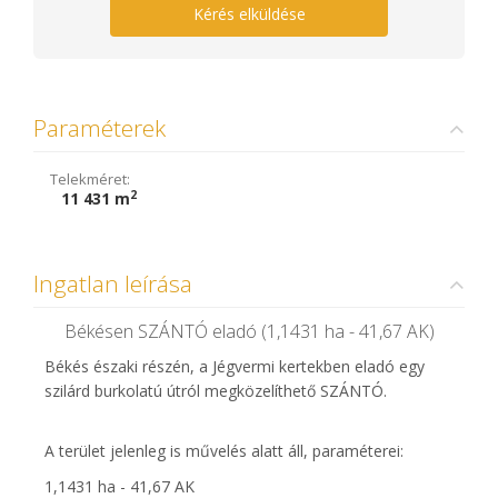
Kérés elküldése
Paraméterek
Telekméret:
2
11 431 m
Ingatlan leírása
Békésen SZÁNTÓ eladó (1,1431 ha - 41,67 AK)
Békés északi részén, a Jégvermi kertekben eladó egy
szilárd burkolatú útról megközelíthető SZÁNTÓ.
A terület jelenleg is művelés alatt áll, paraméterei:
1,1431 ha - 41,67 AK