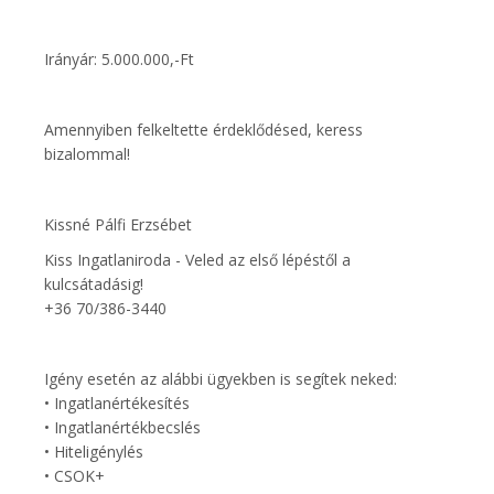
Irányár: 5.000.000,-Ft
Amennyiben felkeltette érdeklődésed, keress
bizalommal!
Kissné Pálfi Erzsébet
Kiss Ingatlaniroda - Veled az első lépéstől a
kulcsátadásig!
+36 70/386-3440
Igény esetén az alábbi ügyekben is segítek neked:
• Ingatlanértékesítés
• Ingatlanértékbecslés
• Hiteligénylés
• CSOK+