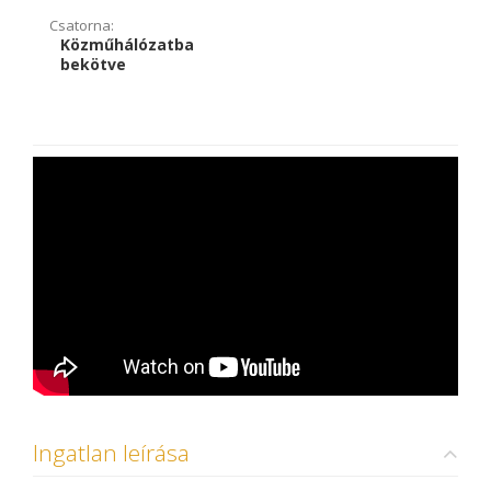
Csatorna:
Közműhálózatba
bekötve
Ingatlan leírása