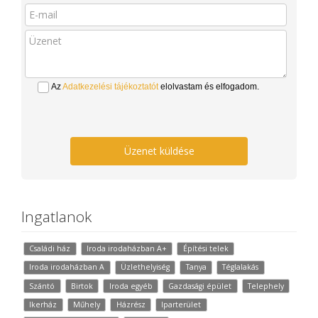
Az
Adatkezelési tájékoztatót
elolvastam és elfogadom.
Üzenet küldése
Ingatlanok
Családi ház
Iroda irodaházban A+
Építési telek
Iroda irodaházban A
Üzlethelyiség
Tanya
Téglalakás
Szántó
Birtok
Iroda egyéb
Gazdasági épület
Telephely
Ikerház
Műhely
Házrész
Iparterület