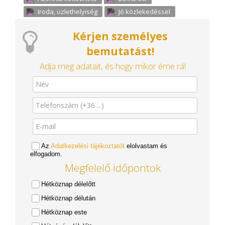
Iroda, üzlethelyiség
Jó közlekedéssel
Kérjen személyes
bemutatást!
Adja meg adatait, és hogy mikor érne rá!
Az
Adatkezelési tájékoztatót
elolvastam és
elfogadom.
Megfelelő időpontok
Hétköznap délelőtt
Hétköznap délután
Hétköznap este