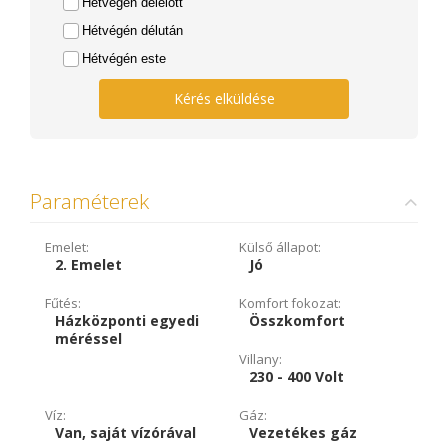
Hétvégén délelőtt
Hétvégén délután
Hétvégén este
Kérés elküldése
Paraméterek
Emelet:
Külső állapot:
2. Emelet
Jó
Fűtés:
Komfort fokozat:
Házközponti egyedi
Összkomfort
méréssel
Villany:
230 - 400 Volt
Víz:
Gáz:
Van, saját vízórával
Vezetékes gáz