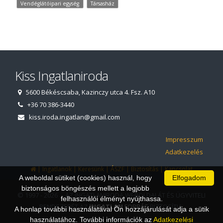
Vendéglátóipari egység
Társasház
Kiss Ingatlaniroda
5600 Békéscsaba, Kazinczy utca 4. Fsz. A10
+36 70 386-3440
kiss.iroda.ingatlan@gmail.com
Impresszum
Adatkezelés
|
|
|
|
|
Ingatlanok
Keresünk
ÁSZF
Biztosítás
Kapcsolat
A weboldal sütiket (cookies) használ, hogy
Elfogadom
biztonságos böngészés mellett a legjobb
© 1997 - 2026 AZ INGATLANIRODA WEBOLDALÁT ÉS ÜGYVITELI
felhasználói élményt nyújthassa.
RENDSZERÉT AZ
INGATLAN
FORRÁS
BIZTOSÍTJA.
A honlap további használatával Ön hozzájárulását adja a sütik
használatához. További információk az
Adatkezelési