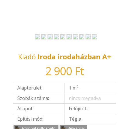
Kiadó
Iroda irodaházban A+
2 900 Ft
2
Alapterület:
1 m
Szobák száma:
nincs megadva
Állapot:
Felújított
Építési mód:
Tégla
Azonnal költözhető
Belvárosi