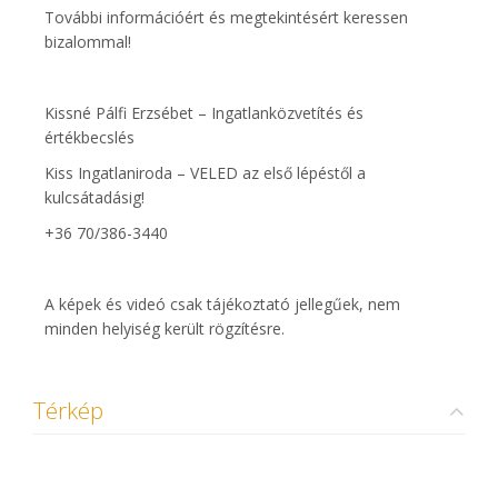
További információért és megtekintésért keressen
bizalommal!
Kissné Pálfi Erzsébet – Ingatlanközvetítés és
értékbecslés
Kiss Ingatlaniroda – VELED az első lépéstől a
kulcsátadásig!
+36 70/386-3440
A képek és videó csak tájékoztató jellegűek, nem
minden helyiség került rögzítésre.
Térkép