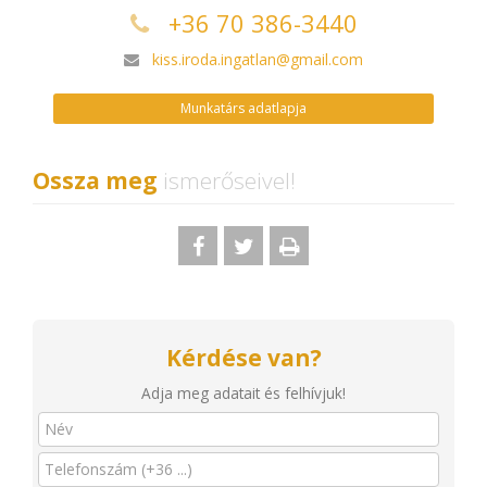
+36 70 386-3440
kiss.iroda.ingatlan@gmail.com
Munkatárs adatlapja
Ossza meg
ismerőseivel!
Kérdése van?
Adja meg adatait és felhívjuk!