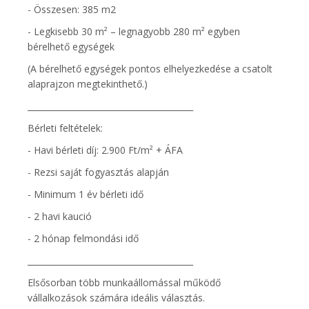
- Összesen: 385 m2
- Legkisebb 30 m² – legnagyobb 280 m² egyben
bérelhető egységek
(A bérelhető egységek pontos elhelyezkedése a csatolt
alaprajzon megtekinthető.)
________________________________________
Bérleti feltételek:
- Havi bérleti díj: 2.900 Ft/m² + ÁFA
- Rezsi saját fogyasztás alapján
- Minimum 1 év bérleti idő
- 2 havi kaució
- 2 hónap felmondási idő
________________________________________
Elsősorban több munkaállomással működő
vállalkozások számára ideális választás.