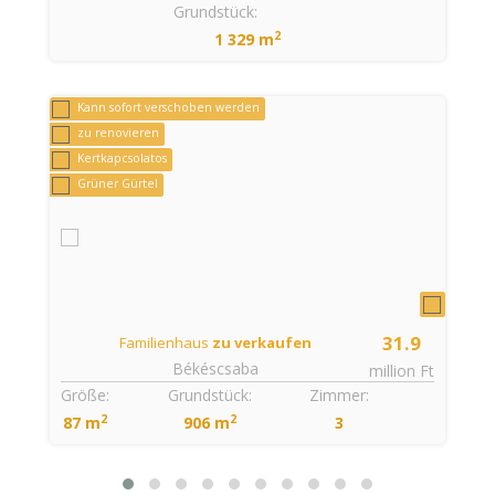
Grundstück:
2
1 329 m
Kann sofort verschoben werden
zu renovieren
Kertkapcsolatos
Grüner Gürtel
31.9
Familienhaus
zu verkaufen
Békéscsaba
t
million Ft
Größe:
Grundstück:
Zimmer:
2
2
87 m
906 m
3