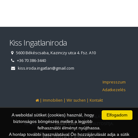
Kiss Ingatlaniroda
5600 Békéscsaba, Kazinczy utca 4. Fsz. A10
+36 70 386-3440
kiss.iroda.ingatlan@gmail.com
Impresszum
Adatkezelés
|
|
|
Immobilien
Wir suchen
Kontakt
A weboldal sütiket (cookies) használ, hogy
Elfogadom
© 1997 - 2026 AZ INGATLANIRODA WEBOLDALÁT ÉS ÜGYVITELI
biztonságos böngészés mellett a legjobb
RENDSZERÉT AZ
INGATLAN
FORRÁS
BIZTOSÍTJA.
felhasználói élményt nyújthassa.
A honlap további használatával Ön hozzájárulását adja a sütik