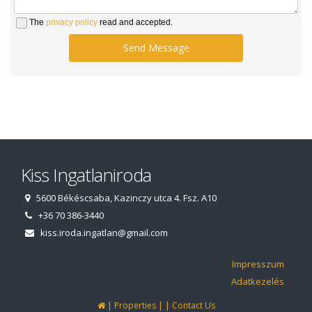
The
privacy policy
read and accepted.
Send Message
Kiss Ingatlaniroda
5600 Békéscsaba, Kazinczy utca 4. Fsz. A10
+36 70 386-3440
kiss.iroda.ingatlan@gmail.com
Impresszum
Adatkezelés
|
|
|
Properties
Contact Us